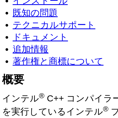
インストール
既知の問題
テクニカルサポート
ドキュメント
追加情報
著作権と商標について
概要
®
インテル
C++ コンパイラー 
®
を実行している
インテル
プ