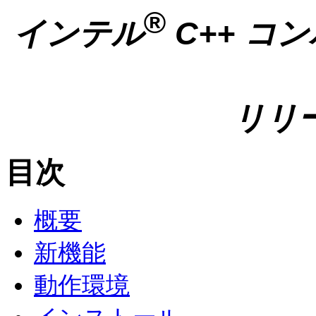
®
インテル
C++ コン
リリ
目次
概要
新機能
動作環境