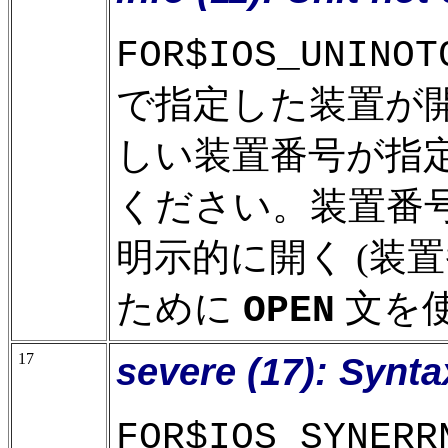
FOR$IOS_UNINOT
で指定した装置が
しい装置番号が指
ください。装置番
明示的に開く (装
ために
文を
OPEN
17
severe (17): Synt
FOR$IOS_SYNERR