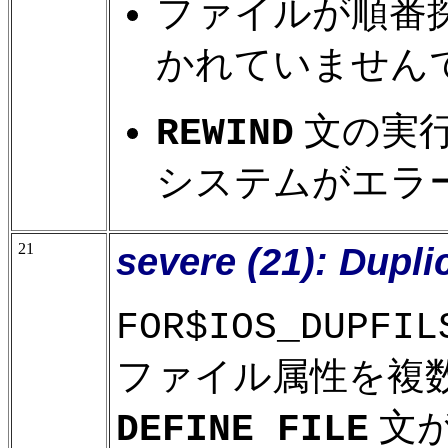
ファイルが順番
かれていません
文の実行中に
REWIND
システムがエラ
21
severe (21): Duplic
FOR$IOS_DUPFIL
ファイル属性を複
文
DEFINE FILE