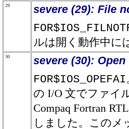
29
severe (29): File 
FOR$IOS_FILNOT
ルは開く動作中に
30
severe (30): Open 
FOR$IOS_OPEFAI
の I/O 文でフ
Compaq Fortra
しました。このメ