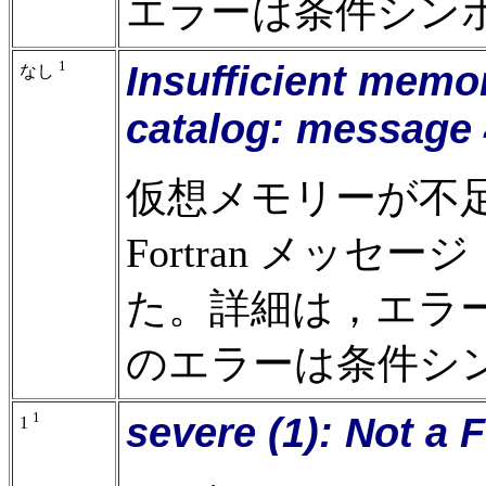
エラーは条件シン
1
Insufficient memo
なし
catalog: message
仮想メモリーが不足
Fortran メッ
た。詳細は，エラー
のエラーは条件シ
1
severe (1): Not a F
1